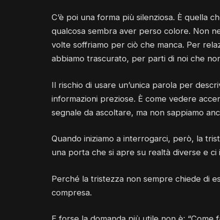
C’è poi una forma più silenziosa. È quella
qualcosa sembra aver perso colore. Non ne
volte soffriamo per ciò che manca. Per rel
abbiamo trascurato, per parti di noi che non
Il rischio di usare un’unica parola per desc
informazioni preziose. È come vedere accen
segnale da ascoltare, ma non sappiamo anco
Quando iniziamo a interrogarci, però, la tri
una porta che si apre su realtà diverse e c
Perché la tristezza non sempre chiede di ess
compresa.
E forse la domanda più utile non è: “Come fa