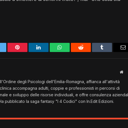
itter
Pinterest
LinkedIn
Whatsapp
Reddit
Tumblr
E-
ma
Si
we
all'Ordine degli Psicologi dell'Emilia-Romagna, affianca all'attività
a clinica accompagna adulti, coppie e professionisti in percorsi di
ale e sviluppo delle risorse individuali, e offre consulenza azienda
a pubblicato la saga fantasy "I 4 Codici" con In.Edit Edizioni.