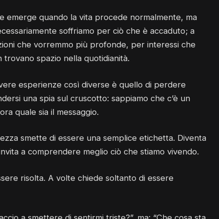
 che emerge quando la vita procede normalmente, ma
cessariamente soffriamo per ciò che è accaduto; a
azioni che vorremmo più profonde, per interessi che
 trovano spazio nella quotidianità.
rivere esperienze così diverse è quello di perdere
dersi una spia sul cruscotto: sappiamo che c’è un
ra quale sia il messaggio.
stezza smette di essere una semplice etichetta. Diventa
i invita a comprendere meglio ciò che stiamo vivendo.
ere risolta. A volte chiede soltanto di essere
ccio a smettere di sentirmi triste?”, ma: “Che cosa sta