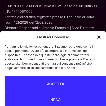
IL MONDO "Sic Mundus Creatus Est" , edito da: McGuffin s.r.l.
- P.I. 17440611006.
Testata giornalistica registrata presso il Tribunale di Roma
iscr. n° 21/2026 del 12/02/2026.
Direttore Responsabile: Antonio Franchini | Vice Direttore:
Alessia Turchi
Gestisci Consenso
Sede legale: Via Silvestri, 195 - Roma.
Concessionaria per la pubblicità e le iniziative speciali:
Per fornire le migliori esperienze, utilizziamo tecnologie come i
Cinemedia Srl
cookie per memorizzare e/o accedere alle informazioni del
dispositivo. Il consenso a queste tecnologie ci permetterà di
elaborare dati come il comportamento di navigazione o ID unici su
questo sito. Non acconsentire o ritirare il consenso può influire
negativamente su alcune caratteristiche e funzioni.
ACCETTA
Facebook
Instagram
LinkedIn
ATTUALITÀ
CULTURA
INTERVISTE
MONDO
NEGA
POLITICA
VIDEO PODCAST
ARCHIVIO STORICO