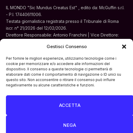
IL MONDO "Sic Mundus Creatus Est" , edito da: McGuffin s.r.l.
- P.I. 17440611006.
Testata giornalistica registrata presso il Tribunale di Roma
iscr. n° 21/2026 del 12/02/2026.
Direttore Responsabile: Antonio Franchini | Vice Direttore:
Alessia Turchi
Gestisci Consenso
Sede legale: Via Silvestri, 195 - Roma.
Concessionaria per la pubblicità e le iniziative speciali:
Per fornire le migliori esperienze, utilizziamo tecnologie come i
Cinemedia Srl
cookie per memorizzare e/o accedere alle informazioni del
dispositivo. Il consenso a queste tecnologie ci permetterà di
elaborare dati come il comportamento di navigazione o ID unici su
questo sito. Non acconsentire o ritirare il consenso può influire
negativamente su alcune caratteristiche e funzioni.
ACCETTA
Facebook
Instagram
LinkedIn
ATTUALITÀ
CULTURA
INTERVISTE
MONDO
NEGA
POLITICA
VIDEO PODCAST
ARCHIVIO STORICO