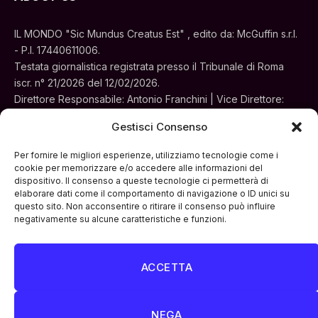
IL MONDO "Sic Mundus Creatus Est" , edito da: McGuffin s.r.l.
- P.I. 17440611006.
Testata giornalistica registrata presso il Tribunale di Roma
iscr. n° 21/2026 del 12/02/2026.
Direttore Responsabile: Antonio Franchini | Vice Direttore:
Alessia Turchi
Gestisci Consenso
Sede legale: Via Silvestri, 195 - Roma.
Concessionaria per la pubblicità e le iniziative speciali:
Per fornire le migliori esperienze, utilizziamo tecnologie come i
Cinemedia Srl
cookie per memorizzare e/o accedere alle informazioni del
dispositivo. Il consenso a queste tecnologie ci permetterà di
elaborare dati come il comportamento di navigazione o ID unici su
questo sito. Non acconsentire o ritirare il consenso può influire
negativamente su alcune caratteristiche e funzioni.
ACCETTA
Facebook
Instagram
LinkedIn
ATTUALITÀ
CULTURA
INTERVISTE
MONDO
NEGA