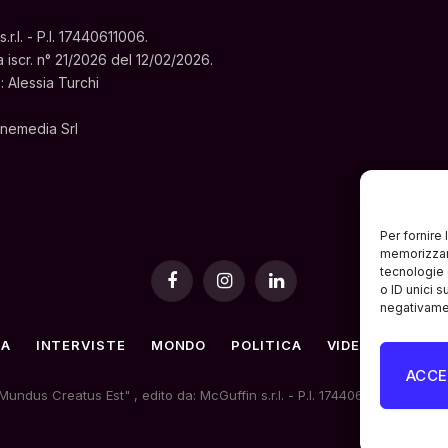
.l. - P.I. 17440611006.
a iscr. n° 21/2026 del 12/02/2026.
: Alessia Turchi
Cinemedia Srl
Per fornire
memorizzare
tecnologie 
Facebook
Instagram
LinkedIn
o ID unici s
negativamen
RA
INTERVISTE
MONDO
POLITICA
VIDEO PODCAST
ACCE
dus Creatus Est" , edito da: McGuffin s.r.l. - P.I. 17440611006. |
Priva