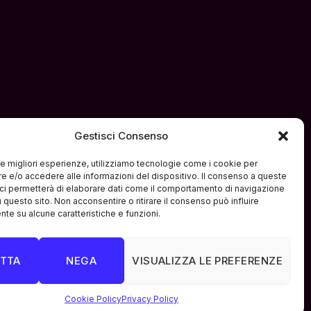
Gestisci Consenso
 le migliori esperienze, utilizziamo tecnologie come i cookie per
 e/o accedere alle informazioni del dispositivo. Il consenso a queste
ci permetterà di elaborare dati come il comportamento di navigazione
u questo sito. Non acconsentire o ritirare il consenso può influire
te su alcune caratteristiche e funzioni.
ARCHIVIO STORICO
TTA
NEGA
VISUALIZZA LE PREFERENZE
cy Policy
-
Cookie Policy
Cookie Policy
Privacy Policy