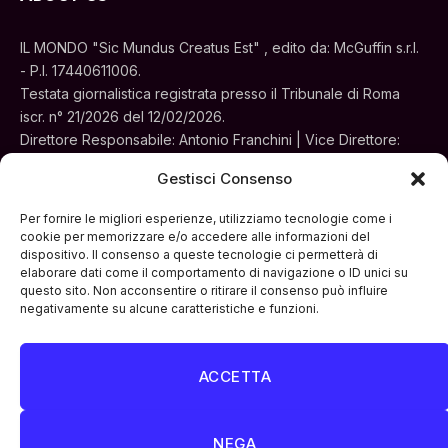
IL MONDO "Sic Mundus Creatus Est" , edito da: McGuffin s.r.l.
- P.I. 17440611006.
Testata giornalistica registrata presso il Tribunale di Roma
iscr. n° 21/2026 del 12/02/2026.
Direttore Responsabile: Antonio Franchini | Vice Direttore:
Alessia Turchi
Gestisci Consenso
Sede legale: Via Silvestri, 195 - Roma.
Concessionaria per la pubblicità e le iniziative speciali:
Per fornire le migliori esperienze, utilizziamo tecnologie come i
Cinemedia Srl
cookie per memorizzare e/o accedere alle informazioni del
dispositivo. Il consenso a queste tecnologie ci permetterà di
elaborare dati come il comportamento di navigazione o ID unici su
questo sito. Non acconsentire o ritirare il consenso può influire
negativamente su alcune caratteristiche e funzioni.
ACCETTA
Facebook
Instagram
LinkedIn
ATTUALITÀ
CULTURA
INTERVISTE
MONDO
NEGA