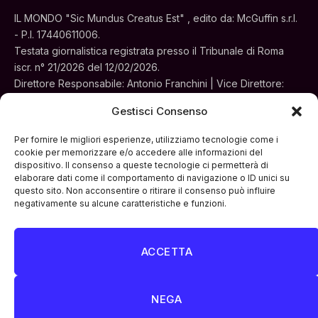
IL MONDO "Sic Mundus Creatus Est" , edito da: McGuffin s.r.l.
- P.I. 17440611006.
Testata giornalistica registrata presso il Tribunale di Roma
iscr. n° 21/2026 del 12/02/2026.
Direttore Responsabile: Antonio Franchini | Vice Direttore:
Alessia Turchi
Gestisci Consenso
Sede legale: Via Silvestri, 195 - Roma.
Concessionaria per la pubblicità e le iniziative speciali:
Per fornire le migliori esperienze, utilizziamo tecnologie come i
Cinemedia Srl
cookie per memorizzare e/o accedere alle informazioni del
dispositivo. Il consenso a queste tecnologie ci permetterà di
elaborare dati come il comportamento di navigazione o ID unici su
questo sito. Non acconsentire o ritirare il consenso può influire
negativamente su alcune caratteristiche e funzioni.
ACCETTA
Facebook
Instagram
LinkedIn
ATTUALITÀ
CULTURA
INTERVISTE
MONDO
NEGA
POLITICA
VIDEO PODCAST
ARCHIVIO STORICO