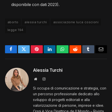
disponibile con dati 2023).
aborto
alessia turchi
associazione luca coscioni
legge 194
Facebook
Twitter
Pinterest
LinkedIn
Whatsapp
Reddit
Tumblr
E-
mail
Alessia Turchi
Sito
Instagram
web
Si occupa di comunicazione e strategia, con
un percorso professionale dedicato allo
sviluppo di progetti editoriali e alla
valorizzazione di persone, imprese e idee.
Oggi è Vice Direttrice de Il Mondo – Rivista,