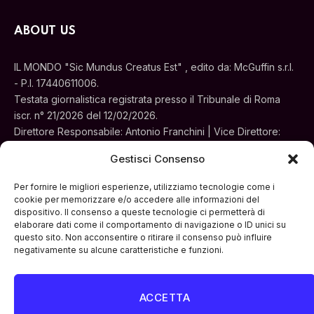
ABOUT US
IL MONDO "Sic Mundus Creatus Est" , edito da: McGuffin s.r.l.
- P.I. 17440611006.
Testata giornalistica registrata presso il Tribunale di Roma
iscr. n° 21/2026 del 12/02/2026.
Direttore Responsabile: Antonio Franchini | Vice Direttore:
Alessia Turchi
Gestisci Consenso
Sede legale: Via Silvestri, 195 - Roma.
Concessionaria per la pubblicità e le iniziative speciali:
Per fornire le migliori esperienze, utilizziamo tecnologie come i
Cinemedia Srl
cookie per memorizzare e/o accedere alle informazioni del
dispositivo. Il consenso a queste tecnologie ci permetterà di
elaborare dati come il comportamento di navigazione o ID unici su
questo sito. Non acconsentire o ritirare il consenso può influire
negativamente su alcune caratteristiche e funzioni.
ACCETTA
Facebook
Instagram
LinkedIn