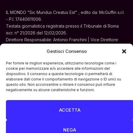
IL MONDO "Sic Mundus Creatus Est" , edito da: McGuffin s.r.l.
- P.I. 17440611006.
Testata giornalistica registrata presso il Tribunale di Roma
iscr. n° 21/2026 del 12/02/2026.
Direttore Responsabile: Antonio Franchini | Vice Direttore:
Alessia Turchi
Gestisci Consenso
Sede legale: Via Silvestri, 195 - Roma.
Concessionaria per la pubblicità e le iniziative speciali:
Per fornire le migliori esperienze, utilizziamo tecnologie come i
Cinemedia Srl
cookie per memorizzare e/o accedere alle informazioni del
dispositivo. Il consenso a queste tecnologie ci permetterà di
elaborare dati come il comportamento di navigazione o ID unici su
questo sito. Non acconsentire o ritirare il consenso può influire
negativamente su alcune caratteristiche e funzioni.
ACCETTA
Facebook
Instagram
LinkedIn
ATTUALITÀ
CULTURA
INTERVISTE
MONDO
NEGA