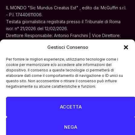
IL MONDO "Sic Mundus Creatus Est" , edito da: McGuffin s.r.l.
- P.I. 17440611006.
Testata giornalistica registrata presso il Tribunale di Roma
iscr. n° 21/2026 del 12/02/2026.
Direttore Responsabile: Antonio Franchini | Vice Direttore:
Alessia Turchi
Gestisci Consenso
Sede legale: Via Silvestri, 195 - Roma.
Concessionaria per la pubblicità e le iniziative speciali:
Per fornire le migliori esperienze, utilizziamo tecnologie come i
Cinemedia Srl
cookie per memorizzare e/o accedere alle informazioni del
dispositivo. Il consenso a queste tecnologie ci permetterà di
elaborare dati come il comportamento di navigazione o ID unici su
questo sito. Non acconsentire o ritirare il consenso può influire
negativamente su alcune caratteristiche e funzioni.
ACCETTA
Facebook
Instagram
LinkedIn
ATTUALITÀ
CULTURA
INTERVISTE
MONDO
NEGA
POLITICA
VIDEO PODCAST
ARCHIVIO STORICO