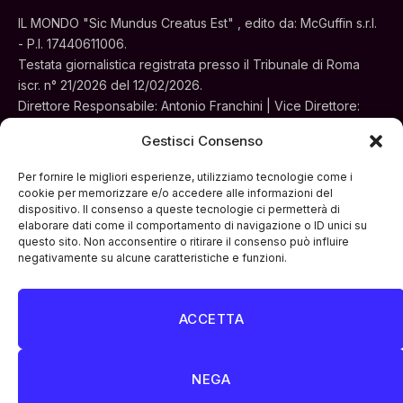
IL MONDO "Sic Mundus Creatus Est" , edito da: McGuffin s.r.l.
- P.I. 17440611006.
Testata giornalistica registrata presso il Tribunale di Roma
iscr. n° 21/2026 del 12/02/2026.
Direttore Responsabile: Antonio Franchini | Vice Direttore:
Alessia Turchi
Gestisci Consenso
Sede legale: Via Silvestri, 195 - Roma.
Concessionaria per la pubblicità e le iniziative speciali:
Per fornire le migliori esperienze, utilizziamo tecnologie come i
Cinemedia Srl
cookie per memorizzare e/o accedere alle informazioni del
dispositivo. Il consenso a queste tecnologie ci permetterà di
elaborare dati come il comportamento di navigazione o ID unici su
questo sito. Non acconsentire o ritirare il consenso può influire
negativamente su alcune caratteristiche e funzioni.
ACCETTA
Facebook
Instagram
LinkedIn
ATTUALITÀ
CULTURA
INTERVISTE
MONDO
NEGA
POLITICA
VIDEO PODCAST
ARCHIVIO STORICO