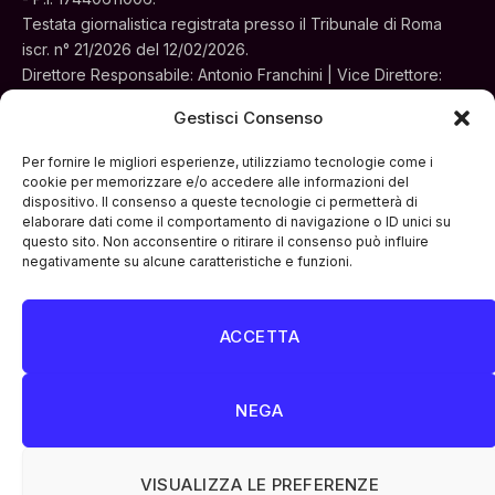
Testata giornalistica registrata presso il Tribunale di Roma
iscr. n° 21/2026 del 12/02/2026.
Direttore Responsabile: Antonio Franchini | Vice Direttore:
Alessia Turchi
Gestisci Consenso
Sede legale: Via Silvestri, 195 - Roma.
Concessionaria per la pubblicità e le iniziative speciali:
Per fornire le migliori esperienze, utilizziamo tecnologie come i
Cinemedia Srl
cookie per memorizzare e/o accedere alle informazioni del
dispositivo. Il consenso a queste tecnologie ci permetterà di
elaborare dati come il comportamento di navigazione o ID unici su
questo sito. Non acconsentire o ritirare il consenso può influire
negativamente su alcune caratteristiche e funzioni.
ACCETTA
Facebook
Instagram
LinkedIn
ATTUALITÀ
CULTURA
INTERVISTE
MONDO
NEGA
POLITICA
VIDEO PODCAST
ARCHIVIO STORICO
VISUALIZZA LE PREFERENZE
© 2026 IL MONDO "Sic Mundus Creatus Est" , edito da: McGuffin