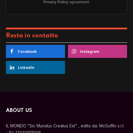
Privacy Policy
agreement.
Resta in contatto
Facebook
Instagram
LinkedIn
ABOUT US
IL MONDO "Sic Mundus Creatus Est" , edito da: McGuffin s.r.l.
- P.I. 17440611006.