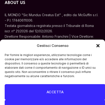
ABOUT US
IL MONDO "Sic Mundus Creatus Est" , edito da: McGuffin s.r.l.
- P.I. 17440611006.
Testata giornalistica registrata presso il Tribunale di Roma
iscr. n° 21/2026 del 12/02/2026.
Direttore Responsabile: Antonio Franchini | Vice Direttore:
Alessia Turchi
Gestisci Consenso
Sede legale: Via Silvestri, 195 - Roma.
Concessionaria per la pubblicità e le iniziative speciali:
Per fornire le migliori esperienze, utilizziamo tecnologie come i
Cinemedia Srl
cookie per memorizzare e/o accedere alle informazioni del
dispositivo. Il consenso a queste tecnologie ci permetterà di
elaborare dati come il comportamento di navigazione o ID unici su
questo sito. Non acconsentire o ritirare il consenso può influire
negativamente su alcune caratteristiche e funzioni.
ACCETTA
Facebook
Instagram
LinkedIn