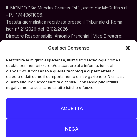
IL MONDO "Sic Mundus Creatus Est" , edito da: McGuffin s.r.l.
- P.I. 17440611006.
Testata giornalistica registrata presso il Tribunale di Roma
iscr. n° 21/2026 del 12/02/2026.
Direttore Responsabile: Antonio Franchini | Vice Direttore:
Alessia Turchi
Gestisci Consenso
Sede legale: Via Silvestri, 195 - Roma.
Concessionaria per la pubblicità e le iniziative speciali:
Per fornire le migliori esperienze, utilizziamo tecnologie come i
Cinemedia Srl
cookie per memorizzare e/o accedere alle informazioni del
dispositivo. Il consenso a queste tecnologie ci permetterà di
elaborare dati come il comportamento di navigazione o ID unici su
questo sito. Non acconsentire o ritirare il consenso può influire
negativamente su alcune caratteristiche e funzioni.
ACCETTA
Facebook
Instagram
LinkedIn
ATTUALITÀ
CULTURA
INTERVISTE
MONDO
NEGA
POLITICA
VIDEO PODCAST
ARCHIVIO STORICO