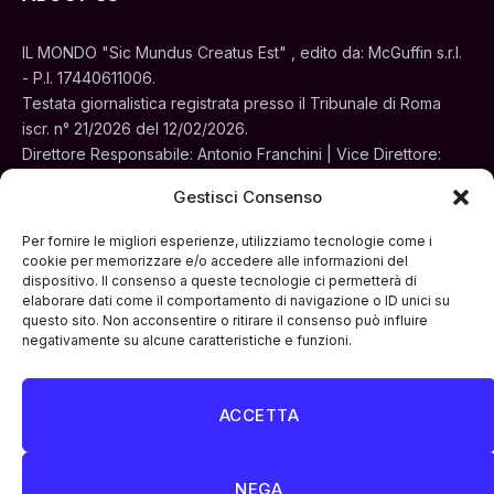
IL MONDO "Sic Mundus Creatus Est" , edito da: McGuffin s.r.l.
- P.I. 17440611006.
Testata giornalistica registrata presso il Tribunale di Roma
iscr. n° 21/2026 del 12/02/2026.
Direttore Responsabile: Antonio Franchini | Vice Direttore:
Alessia Turchi
Gestisci Consenso
Sede legale: Via Silvestri, 195 - Roma.
Concessionaria per la pubblicità e le iniziative speciali:
Per fornire le migliori esperienze, utilizziamo tecnologie come i
Cinemedia Srl
cookie per memorizzare e/o accedere alle informazioni del
dispositivo. Il consenso a queste tecnologie ci permetterà di
elaborare dati come il comportamento di navigazione o ID unici su
questo sito. Non acconsentire o ritirare il consenso può influire
negativamente su alcune caratteristiche e funzioni.
ACCETTA
Facebook
Instagram
LinkedIn
ATTUALITÀ
CULTURA
INTERVISTE
MONDO
NEGA