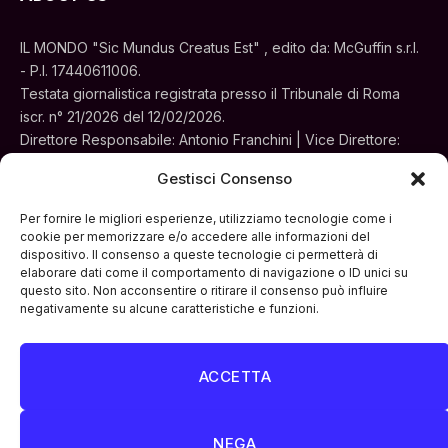
IL MONDO "Sic Mundus Creatus Est" , edito da: McGuffin s.r.l.
- P.I. 17440611006.
Testata giornalistica registrata presso il Tribunale di Roma
iscr. n° 21/2026 del 12/02/2026.
Direttore Responsabile: Antonio Franchini | Vice Direttore:
Alessia Turchi
Gestisci Consenso
Sede legale: Via Silvestri, 195 - Roma.
Concessionaria per la pubblicità e le iniziative speciali:
Per fornire le migliori esperienze, utilizziamo tecnologie come i
Cinemedia Srl
cookie per memorizzare e/o accedere alle informazioni del
dispositivo. Il consenso a queste tecnologie ci permetterà di
elaborare dati come il comportamento di navigazione o ID unici su
questo sito. Non acconsentire o ritirare il consenso può influire
negativamente su alcune caratteristiche e funzioni.
ACCETTA
Facebook
Instagram
LinkedIn
ATTUALITÀ
CULTURA
INTERVISTE
MONDO
NEGA