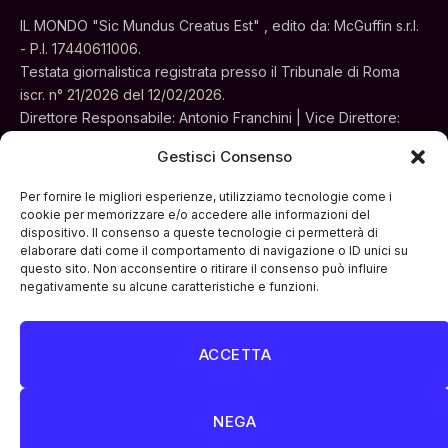
IL MONDO "Sic Mundus Creatus Est" , edito da: McGuffin s.r.l.
- P.I. 17440611006.
Testata giornalistica registrata presso il Tribunale di Roma
iscr. n° 21/2026 del 12/02/2026.
Direttore Responsabile: Antonio Franchini | Vice Direttore:
Alessia Turchi
Gestisci Consenso
Sede legale: Via Silvestri, 195 - Roma.
Concessionaria per la pubblicità e le iniziative speciali:
Per fornire le migliori esperienze, utilizziamo tecnologie come i
Cinemedia Srl
cookie per memorizzare e/o accedere alle informazioni del
dispositivo. Il consenso a queste tecnologie ci permetterà di
elaborare dati come il comportamento di navigazione o ID unici su
questo sito. Non acconsentire o ritirare il consenso può influire
negativamente su alcune caratteristiche e funzioni.
ACCETTA
Facebook
Instagram
LinkedIn
ATTUALITÀ
CULTURA
INTERVISTE
MONDO
NEGA
POLITICA
VIDEO PODCAST
ARCHIVIO STORICO