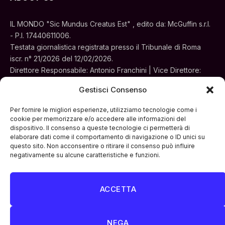
IL MONDO "Sic Mundus Creatus Est" , edito da: McGuffin s.r.l.
- P.I. 17440611006.
Testata giornalistica registrata presso il Tribunale di Roma
iscr. n° 21/2026 del 12/02/2026.
Direttore Responsabile: Antonio Franchini | Vice Direttore:
Alessia Turchi
Gestisci Consenso
Sede legale: Via Silvestri, 195 - Roma.
Concessionaria per la pubblicità e le iniziative speciali:
Per fornire le migliori esperienze, utilizziamo tecnologie come i
Cinemedia Srl
cookie per memorizzare e/o accedere alle informazioni del
dispositivo. Il consenso a queste tecnologie ci permetterà di
elaborare dati come il comportamento di navigazione o ID unici su
questo sito. Non acconsentire o ritirare il consenso può influire
negativamente su alcune caratteristiche e funzioni.
ACCETTA
Facebook
Instagram
LinkedIn
ATTUALITÀ
CULTURA
INTERVISTE
MONDO
NEGA