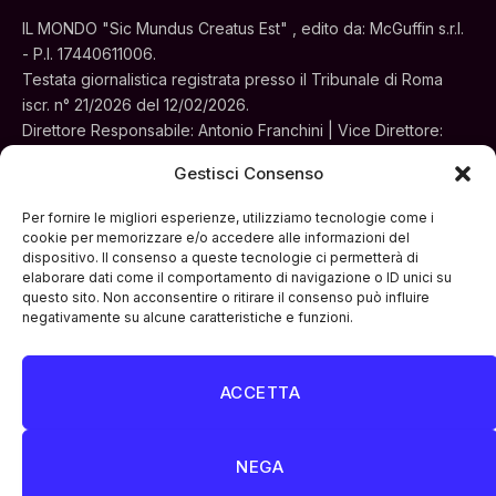
IL MONDO "Sic Mundus Creatus Est" , edito da: McGuffin s.r.l.
- P.I. 17440611006.
Testata giornalistica registrata presso il Tribunale di Roma
iscr. n° 21/2026 del 12/02/2026.
Direttore Responsabile: Antonio Franchini | Vice Direttore:
Alessia Turchi
Gestisci Consenso
Sede legale: Via Silvestri, 195 - Roma.
Concessionaria per la pubblicità e le iniziative speciali:
Per fornire le migliori esperienze, utilizziamo tecnologie come i
Cinemedia Srl
cookie per memorizzare e/o accedere alle informazioni del
dispositivo. Il consenso a queste tecnologie ci permetterà di
elaborare dati come il comportamento di navigazione o ID unici su
questo sito. Non acconsentire o ritirare il consenso può influire
negativamente su alcune caratteristiche e funzioni.
ACCETTA
Facebook
Instagram
LinkedIn
ATTUALITÀ
CULTURA
INTERVISTE
MONDO
NEGA
POLITICA
VIDEO PODCAST
ARCHIVIO STORICO