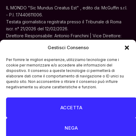
IL MONDO "Sic Mundus Creatus Est" , edito da: McGuffin s.r.l.
- P.I. 17440611006.
Testata giornalistica registrata presso il Tribunale di Roma
iscr. n° 21/2026 del 12/02/2026.
Direttore Responsabile: Antonio Franchini | Vice Direttore:
Alessia Turchi
Gestisci Consenso
Sede legale: Via Silvestri, 195 - Roma.
Concessionaria per la pubblicità e le iniziative speciali:
Per fornire le migliori esperienze, utilizziamo tecnologie come i
Cinemedia Srl
cookie per memorizzare e/o accedere alle informazioni del
dispositivo. Il consenso a queste tecnologie ci permetterà di
elaborare dati come il comportamento di navigazione o ID unici su
questo sito. Non acconsentire o ritirare il consenso può influire
negativamente su alcune caratteristiche e funzioni.
ACCETTA
Facebook
Instagram
LinkedIn
ATTUALITÀ
CULTURA
INTERVISTE
MONDO
NEGA
POLITICA
VIDEO PODCAST
ARCHIVIO STORICO