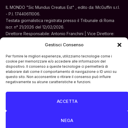
IL MONDO "Sic Mundus Creatus Est" , edito da: McGuffin s.r.l.
- P.I. 17440611006.
Testata giornalistica registrata presso il Tribunale di Roma
iscr. n° 21/2026 del 12/02/2026.
Direttore Responsabile: Antonio Franchini | Vice Direttore:
Alessia Turchi
Gestisci Consenso
Sede legale: Via Silvestri, 195 - Roma.
Concessionaria per la pubblicità e le iniziative speciali:
Per fornire le migliori esperienze, utilizziamo tecnologie come i
Cinemedia Srl
cookie per memorizzare e/o accedere alle informazioni del
dispositivo. Il consenso a queste tecnologie ci permetterà di
elaborare dati come il comportamento di navigazione o ID unici su
questo sito. Non acconsentire o ritirare il consenso può influire
negativamente su alcune caratteristiche e funzioni.
ACCETTA
Facebook
Instagram
LinkedIn
ATTUALITÀ
CULTURA
INTERVISTE
MONDO
NEGA
POLITICA
VIDEO PODCAST
ARCHIVIO STORICO