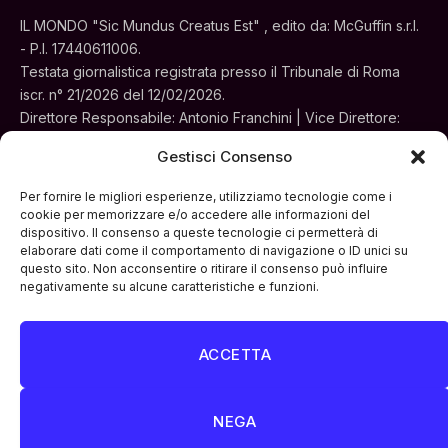
IL MONDO "Sic Mundus Creatus Est" , edito da: McGuffin s.r.l.
- P.I. 17440611006.
Testata giornalistica registrata presso il Tribunale di Roma
iscr. n° 21/2026 del 12/02/2026.
Direttore Responsabile: Antonio Franchini | Vice Direttore:
Alessia Turchi
Gestisci Consenso
Sede legale: Via Silvestri, 195 - Roma.
Concessionaria per la pubblicità e le iniziative speciali:
Per fornire le migliori esperienze, utilizziamo tecnologie come i
Cinemedia Srl
cookie per memorizzare e/o accedere alle informazioni del
dispositivo. Il consenso a queste tecnologie ci permetterà di
elaborare dati come il comportamento di navigazione o ID unici su
questo sito. Non acconsentire o ritirare il consenso può influire
negativamente su alcune caratteristiche e funzioni.
ACCETTA
Facebook
Instagram
LinkedIn
ATTUALITÀ
CULTURA
INTERVISTE
MONDO
NEGA
POLITICA
VIDEO PODCAST
ARCHIVIO STORICO